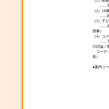
（1）医
……平田
（2）1
……田村
（3）子
……井関
理事）
（4）コ
……下川
◎討論／
コーディ
長）
●案内リーフ