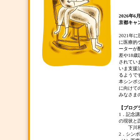
──支
2026年6月
京都キャ
2021
に医療的
ーターが
差や18
されてい
いま支援
るようで
本シンポ
に向けて
みなさま
【プログ
1．記念
の現状と
下川和洋
2．シン